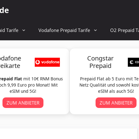
.de
id Tarife
Vodafone Prepaid Tarife
O2 Prepaid Ta
odafone
Congstar
reikarte
Prepaid
repaid Flat
mit 10€ RNM Bonus
Prepaid Flat ab 5 Euro mit T
och 9,99 Euro pro Monat! Mit
Netz Qualität und sowohl kos
eSIM und 5G!
eSIM als auch 5G!
ZUM ANBIETER
ZUM ANBIETER