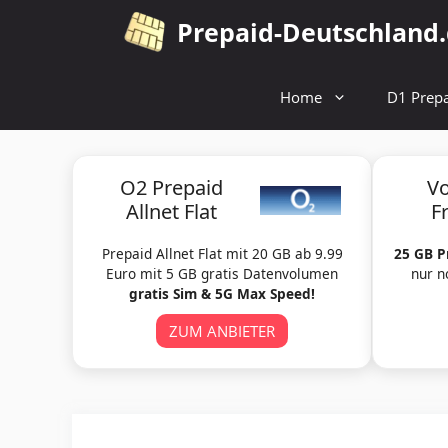
Zum
Prepaid-Deutschland
Inhalt
springen
Home
D1 Prepa
O2 Prepaid
V
Allnet Flat
F
Prepaid Allnet Flat mit 20 GB ab 9.99
25 GB P
Euro mit 5 GB gratis Datenvolumen
nur n
gratis Sim & 5G Max Speed!
ZUM ANBIETER