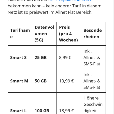
bekommen kann – kein anderer Tarif in diesem
Netz ist so preiswert im Allnet Flat Bereich.
Datenvol
Preis
Tarifnam
Besonde
umen
(pro 4
e
rheiten
(5G)
Wochen)
Inkl.
Smart S
25 GB
8,99 €
Allnet- &
SMS-Flat
Inkl.
Smart M
50 GB
13,99 €
Allnet- &
SMS-Flat
Höhere
Geschwin
Smart L
100 GB
18,99 €
digkeit