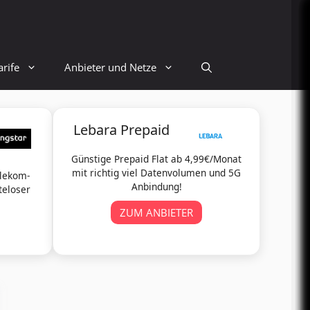
rife
Anbieter und Netze
Lebara Prepaid
Günstige Prepaid Flat ab 4,99€/Monat
mit richtig viel Datenvolumen und 5G
elekom-
Anbindung!
teloser
ZUM ANBIETER