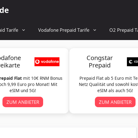
.de
id Tarife
Vodafone Prepaid Tarife
O2 Prepaid Ta
odafone
Congstar
reikarte
Prepaid
repaid Flat
mit 10€ RNM Bonus
Prepaid Flat ab 5 Euro mit T
och 9,99 Euro pro Monat! Mit
Netz Qualität und sowohl kos
eSIM und 5G!
eSIM als auch 5G!
ZUM ANBIETER
ZUM ANBIETER