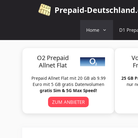
Zum
Prepaid-Deutschland
Inhalt
springen
Home
D1 Prepa
O2 Prepaid
V
Allnet Flat
F
Prepaid Allnet Flat mit 20 GB ab 9.99
25 GB P
Euro mit 5 GB gratis Datenvolumen
nur n
gratis Sim & 5G Max Speed!
ZUM ANBIETER