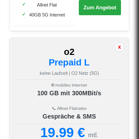
Allnet Flat
Zum Angebot
40GB 5G Internet
o2
Prepaid L
keine Laufzeit | O2 Netz (5G)
🌐 mobiles Internet
100 GB mit 300MBit/s
📞 Allnet Flatrates
Gespräche & SMS
19.99 €
mtl.