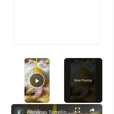
×
Now Playing
Play Video
×
Perfektes Tortellini Feierabend Dinner mit gaaanz viel Parmesan! #shorts