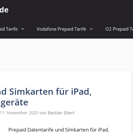
.de
id Tarife
Vodafone Prepaid Tarife
O2 Prepaid Ta
d Simkarten für iPad,
dgeräte
: 11. November 2025
von
Bastian Ebert
Prepaid Datentarife und Simkarten für iPad,