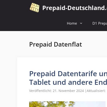
Zum
Prepaid-Deutschland
Inhalt
springen
Home
D1 Prepa
Prepaid Datenflat
Prepaid Datentarife un
Tablet und andere En
Veröffentlicht: 21. November 2024
|
Aktualisiert