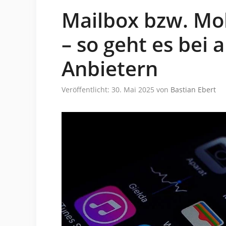
Mailbox bzw. Mob
– so geht es bei 
Anbietern
Veröffentlicht: 30. Mai 2025
von
Bastian Ebert