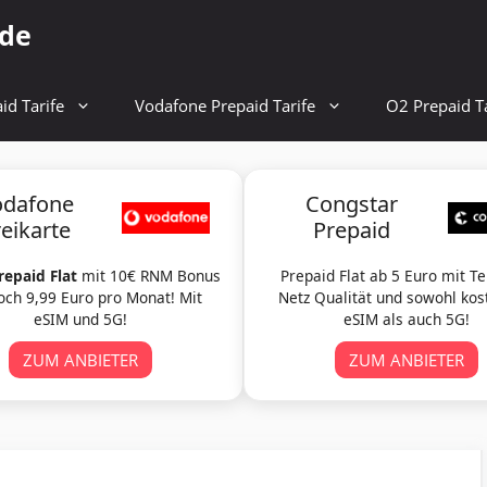
.de
id Tarife
Vodafone Prepaid Tarife
O2 Prepaid Ta
odafone
Congstar
reikarte
Prepaid
repaid Flat
mit 10€ RNM Bonus
Prepaid Flat ab 5 Euro mit T
och 9,99 Euro pro Monat! Mit
Netz Qualität und sowohl kos
eSIM und 5G!
eSIM als auch 5G!
ZUM ANBIETER
ZUM ANBIETER