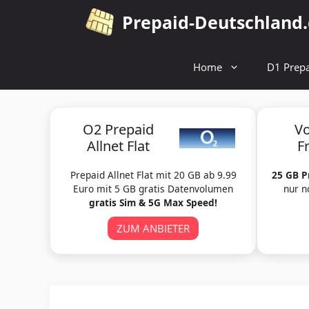
Zum
Prepaid-Deutschland
Inhalt
springen
Home
D1 Prepa
O2 Prepaid
V
Allnet Flat
F
Prepaid Allnet Flat mit 20 GB ab 9.99
25 GB P
Euro mit 5 GB gratis Datenvolumen
nur n
gratis Sim & 5G Max Speed!
ZUM ANBIETER