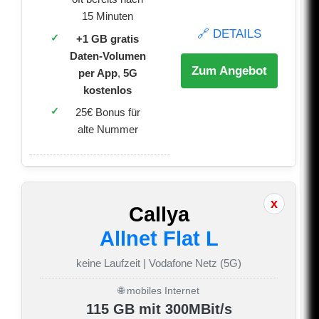
15 Minuten
🔗 DETAILS
+1 GB gratis
Daten-Volumen
Zum Angebot
per App
,
5G
kostenlos
25€ Bonus für
alte Nummer
Callya
Allnet Flat L
keine Laufzeit | Vodafone Netz (5G)
🌐 mobiles Internet
115 GB mit 300MBit/s