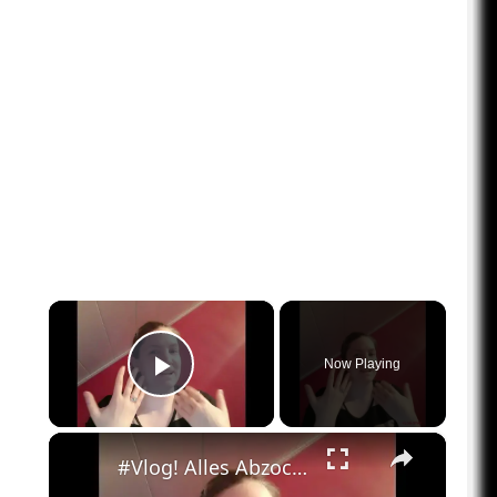
×
Now Playing
Play Video
×
#Vlog! Alles Abzocke? Ist das kalkuliert?