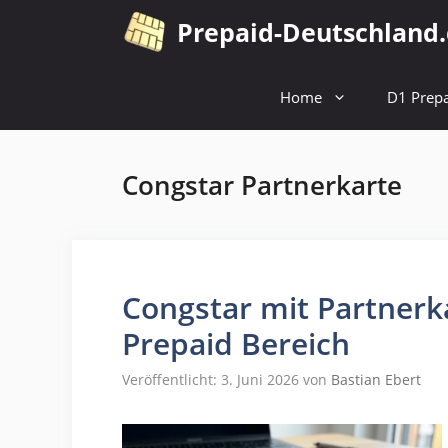
Zum
Prepaid-Deutschland
Inhalt
springen
Home
D1 Prepa
Congstar Partnerkarte
Congstar mit Partnerk
Prepaid Bereich
Veröffentlicht: 3. Juni 2026
von
Bastian Ebert