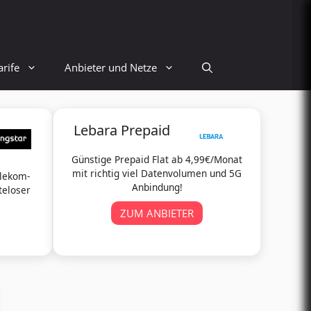
rife
Anbieter und Netze
Lebara Prepaid
Günstige Prepaid Flat ab 4,99€/Monat
mit richtig viel Datenvolumen und 5G
elekom-
Anbindung!
teloser
ZUM ANBIETER