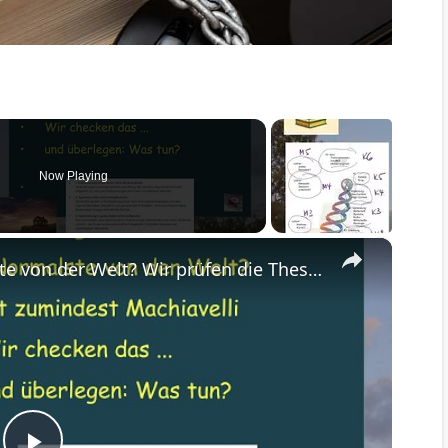
Now Playing
×
Enttäuschungen - das Normalste von der Welt? Wir prüfen die Thesen Machiavellis und seine Vorschläge