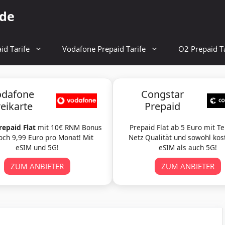
.de
id Tarife
Vodafone Prepaid Tarife
O2 Prepaid Ta
odafone
Congstar
reikarte
Prepaid
repaid Flat
mit 10€ RNM Bonus
Prepaid Flat ab 5 Euro mit T
och 9,99 Euro pro Monat! Mit
Netz Qualität und sowohl kos
eSIM und 5G!
eSIM als auch 5G!
ZUM ANBIETER
ZUM ANBIETER