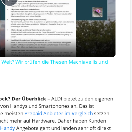
P
l
a
y
Welt? Wir prüfen die Thesen Machiavellis und
V
i
ock? Der Überblick
– ALDI bietet zu den eigenen
 von Handys und Smartphones an. Das ist
d
ie meisten
Prepaid Anbieter im Vergleich
setzen
 nicht mehr auf Hardware. Daher haben Kunden
e
 Handy
Angebote geht und landen sehr oft direkt