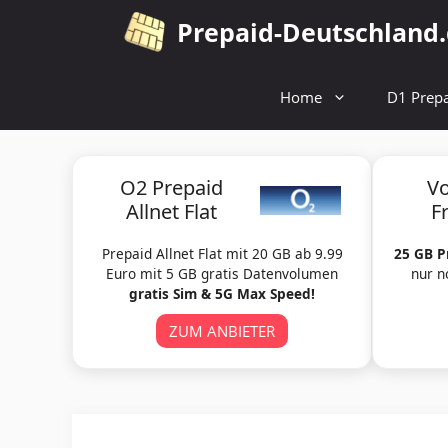
Zum
Prepaid-Deutschland
Inhalt
springen
Home
D1 Prepa
O2 Prepaid
V
Allnet Flat
F
Prepaid Allnet Flat mit 20 GB ab 9.99
25 GB P
Euro mit 5 GB gratis Datenvolumen
nur n
gratis Sim & 5G Max Speed!
ZUM ANBIETER