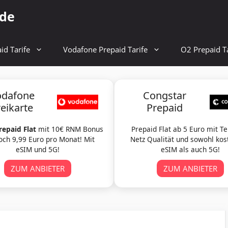
.de
id Tarife
Vodafone Prepaid Tarife
O2 Prepaid Ta
odafone
Congstar
reikarte
Prepaid
repaid Flat
mit 10€ RNM Bonus
Prepaid Flat ab 5 Euro mit T
och 9,99 Euro pro Monat! Mit
Netz Qualität und sowohl kos
eSIM und 5G!
eSIM als auch 5G!
ZUM ANBIETER
ZUM ANBIETER