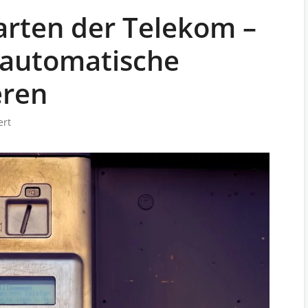
arten der Telekom –
 automatische
eren
ert