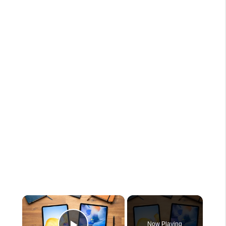
×
Now Playing