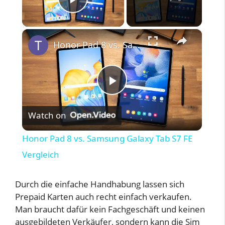
Play Video
×
Honor Pad 8 vs. Samsung Galaxy Tab S7 FE Vergleich
P
Watch on
l
Honor Pad 8 vs. Samsung Galaxy Tab S7 FE
a
Vergleich
y
Durch die einfache Handhabung lassen sich
Prepaid Karten auch recht einfach verkaufen.
Man braucht dafür kein Fachgeschäft und keinen
V
ausgebildeten Verkäufer, sondern kann die Sim