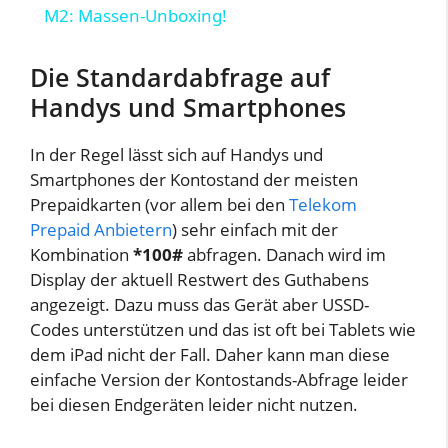
a
M2: Massen-Unboxing!
y
Die Standardabfrage auf
Handys und Smartphones
V
In der Regel lässt sich auf Handys und
Smartphones der Kontostand der meisten
i
Prepaidkarten (vor allem bei den
Telekom
Prepaid Anbietern
) sehr einfach mit der
d
Kombination
*100#
abfragen. Danach wird im
Display der aktuell Restwert des Guthabens
angezeigt. Dazu muss das Gerät aber USSD-
e
Codes unterstützen und das ist oft bei Tablets wie
dem iPad nicht der Fall. Daher kann man diese
o
einfache Version der Kontostands-Abfrage leider
bei diesen Endgeräten leider nicht nutzen.