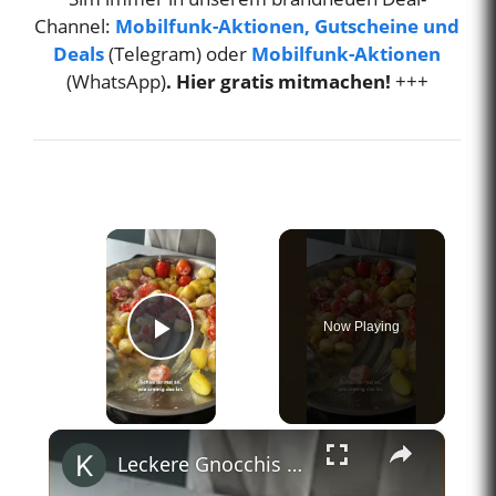
Channel:
Mobilfunk-Aktionen, Gutscheine und
Deals
(Telegram) oder
Mobilfunk-Aktionen
(WhatsApp)
. Hier gratis mitmachen!
+++
×
Now Playing
Play Video
×
Leckere Gnocchis für nur 2,32€ | CHEAP EATS #shorts