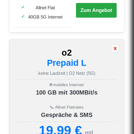
Allnet Flat
Zum Angebot
40GB 5G Internet
o2
Prepaid L
keine Laufzeit | O2 Netz (5G)
🌐 mobiles Internet
100 GB mit 300MBit/s
📞 Allnet Flatrates
Gespräche & SMS
19.99 €
mtl.