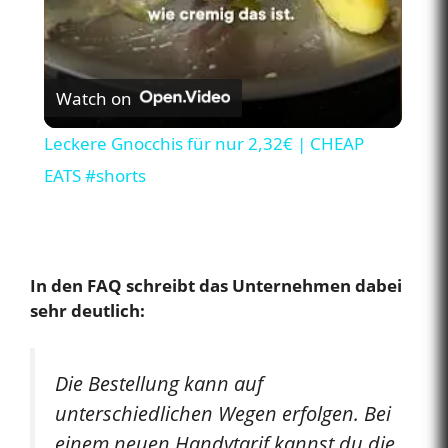
y
V
Watch on
i
Leckere Gnocchis für nur 2,32€ | CHEAP
EATS #shorts
d
e
In den FAQ schreibt das Unternehmen dabei
sehr deutlich:
o
Die Bestellung kann auf
unterschiedlichen Wegen erfolgen. Bei
einem neuen Handytarif kannst du die