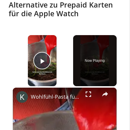
Alternative zu Prepaid Karten
für die Apple Watch
×
Now Playing
Play Video
×
Wohlfühl-Pasta für faule Tage! #kitchenstories #anyonecancook #siemenshome #enjoysiemens #bolognese