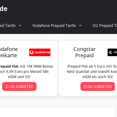
.de
id Tarife
Vodafone Prepaid Tarife
O2 Prepaid Ta
odafone
Congstar
reikarte
Prepaid
repaid Flat
mit 10€ RNM Bonus
Prepaid Flat ab 5 Euro mit T
och 9,99 Euro pro Monat! Mit
Netz Qualität und sowohl kos
eSIM und 5G!
eSIM als auch 5G!
ZUM ANBIETER
ZUM ANBIETER