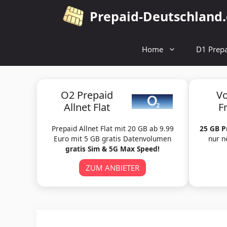
Zum
Prepaid-Deutschland
Inhalt
springen
Home
D1 Prepa
O2 Prepaid
V
Allnet Flat
F
Prepaid Allnet Flat mit 20 GB ab 9.99
25 GB P
Euro mit 5 GB gratis Datenvolumen
nur n
gratis Sim & 5G Max Speed!
ZUM ANBIETER