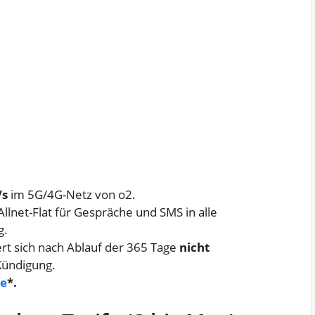
/s
im 5G/4G-Netz von o2.
Allnet-Flat für Gespräche und SMS in alle
g.
ert sich nach Ablauf der 365 Tage
nicht
Kündigung.
fe
*.