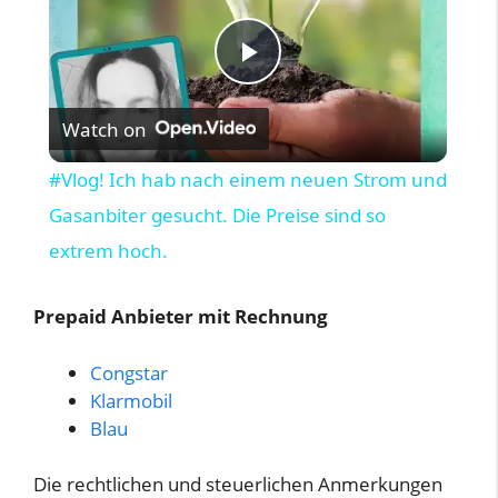
P
Watch on
l
#Vlog! Ich hab nach einem neuen Strom und
a
Gasanbiter gesucht. Die Preise sind so
extrem hoch.
y
Prepaid Anbieter mit Rechnung
V
Congstar
Klarmobil
i
Blau
d
Die rechtlichen und steuerlichen Anmerkungen