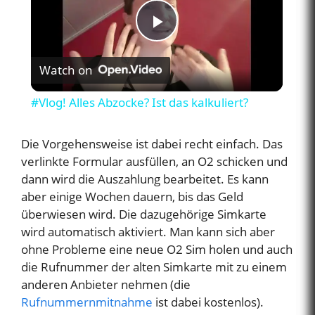
P
Watch on
l
#Vlog! Alles Abzocke? Ist das kalkuliert?
a
Die Vorgehensweise ist dabei recht einfach. Das
verlinkte Formular ausfüllen, an O2 schicken und
y
dann wird die Auszahlung bearbeitet. Es kann
aber einige Wochen dauern, bis das Geld
V
überwiesen wird. Die dazugehörige Simkarte
wird automatisch aktiviert. Man kann sich aber
i
ohne Probleme eine neue O2 Sim holen und auch
die Rufnummer der alten Simkarte mit zu einem
anderen Anbieter nehmen (die
d
Rufnummernmitnahme
ist dabei kostenlos).