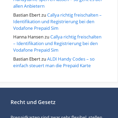
allen Anbietern
Bastian Ebert
zu
Callya richtig freischalten –
Identifikation und Registrierung bei den
Vodafone Prepaid Sim
Hanna Hansen
zu
Callya richtig freischalten
– Identifikation und Registrierung bei den
Vodafone Prepaid Sim
Bastian Ebert
zu
ALDI Handy Codes – so
einfach steuert man die Prepaid Karte
Recht und Gesetz
Prepaidkarten sind zwar sehr flexibel, stellen