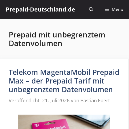
Zum
Prepaid-Deutschland.de
Menü
Inhalt
springen
Prepaid mit unbegrenztem
Datenvolumen
Telekom MagentaMobil Prepaid
Max – der Prepaid Tarif mit
unbegrenztem Datenvolumen
Veröffentlicht: 21. Juli 2026
von
Bastian Ebert