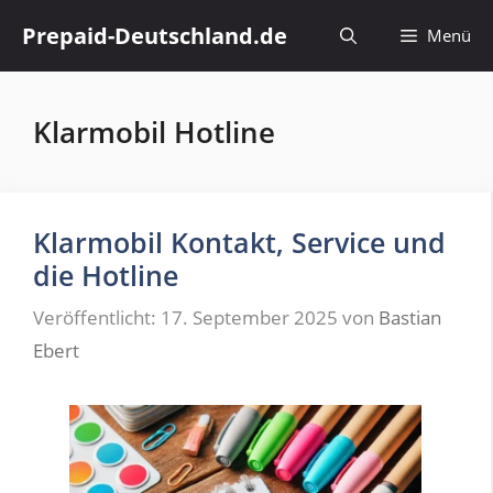
Zum
Prepaid-Deutschland.de
Menü
Inhalt
springen
Klarmobil Hotline
Klarmobil Kontakt, Service und
die Hotline
Veröffentlicht: 17. September 2025
von
Bastian
Ebert