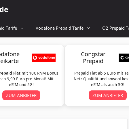
.de
id Tarife
Vodafone Prepaid Tarife
O2 Prepaid Ta
odafone
Congstar
reikarte
Prepaid
repaid Flat
mit 10€ RNM Bonus
Prepaid Flat ab 5 Euro mit T
och 9,99 Euro pro Monat! Mit
Netz Qualität und sowohl kos
eSIM und 5G!
eSIM als auch 5G!
ZUM ANBIETER
ZUM ANBIETER