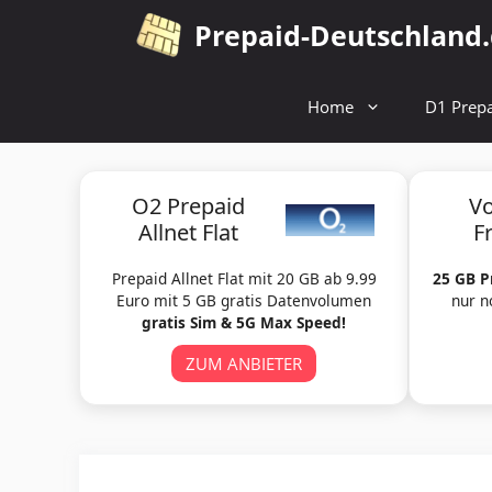
Zum
Prepaid-Deutschland
Inhalt
springen
Home
D1 Prepa
O2 Prepaid
V
Allnet Flat
F
Prepaid Allnet Flat mit 20 GB ab 9.99
25 GB P
Euro mit 5 GB gratis Datenvolumen
nur n
gratis Sim & 5G Max Speed!
ZUM ANBIETER