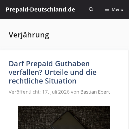
Zum
Prepaid-Deutschland.de
Menü
Inhalt
springen
Verjährung
Darf Prepaid Guthaben
verfallen? Urteile und die
rechtliche Situation
Veröffentlicht: 17. Juli 2026
von
Bastian Ebert