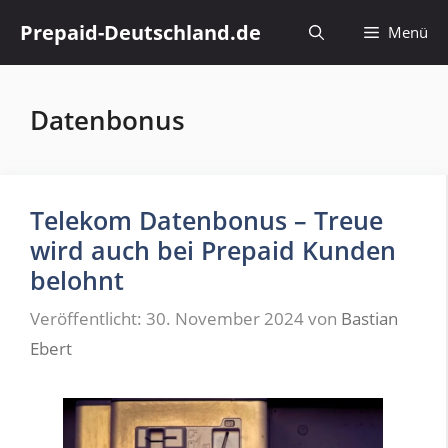
Zum
Prepaid-Deutschland.de
Menü
Inhalt
springen
Datenbonus
Telekom Datenbonus – Treue
wird auch bei Prepaid Kunden
belohnt
Veröffentlicht: 30. November 2024
von
Bastian
Ebert