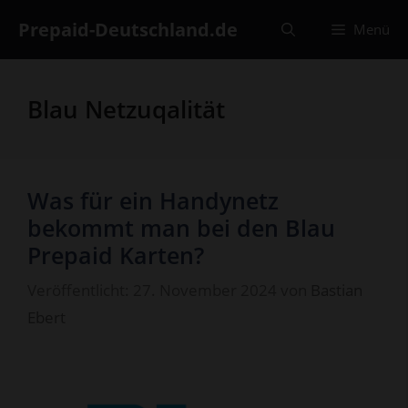
Zum
Prepaid-Deutschland.de
Menü
Inhalt
springen
Blau Netzuqalität
Was für ein Handynetz
bekommt man bei den Blau
Prepaid Karten?
Veröffentlicht: 27. November 2024
von
Bastian
Ebert