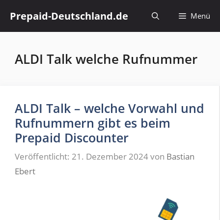
Zum
Prepaid-Deutschland.de
Menü
Inhalt
springen
ALDI Talk welche Rufnummer
ALDI Talk – welche Vorwahl und
Rufnummern gibt es beim
Prepaid Discounter
Veröffentlicht: 21. Dezember 2024
von
Bastian
Ebert