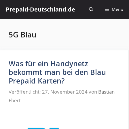
Zum
Prepaid-Deutschland.de
Menü
Inhalt
springen
5G Blau
Was für ein Handynetz
bekommt man bei den Blau
Prepaid Karten?
Veröffentlicht: 27. November 2024
von
Bastian
Ebert