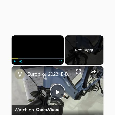
×
Now Playing
×
Play
Unmute
Fullscreen
Eurobike 2023: E-Bike Grundig GCB-1
Play
Watch on
Video