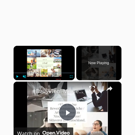
×
Now Playing
×
Play
Unmute
Fullscreen
#DailyVlog! Meine Bewerbungsgespräche Arbeiterklasse im Niedriglohnsektor/ Sklaverei in Deutschland.
Play
Watch on