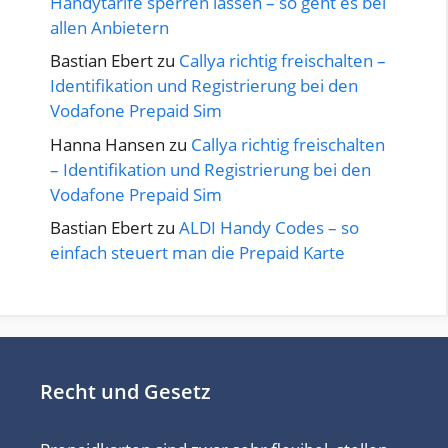
Handytarife sperren lassen – so geht es bei
allen Anbietern
Bastian Ebert
zu
Callya richtig freischalten –
Identifikation und Registrierung bei den
Vodafone Prepaid Sim
Hanna Hansen
zu
Callya richtig freischalten
– Identifikation und Registrierung bei den
Vodafone Prepaid Sim
Bastian Ebert
zu
ALDI Handy Codes – so
einfach steuert man die Prepaid Karte
Recht und Gesetz