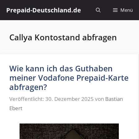
Zum
Prepaid-Deutschland.de
Menü
Inhalt
springen
Callya Kontostand abfragen
Wie kann ich das Guthaben
meiner Vodafone Prepaid-Karte
abfragen?
Veröffentlicht: 30. Dezember 2025
von
Bastian
Ebert