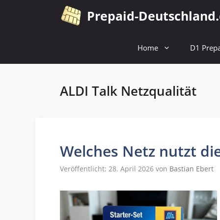
Zum
Prepaid-Deutschland
Inhalt
springen
Home
D1 Prepa
ALDI Talk Netzqualität
Welches Netz nutzt die
Veröffentlicht: 28. April 2026
von
Bastian Ebert