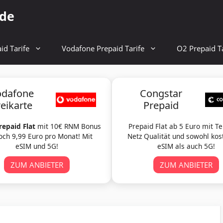
.de
id Tarife
Vodafone Prepaid Tarife
O2 Prepaid Ta
odafone
Congstar
reikarte
Prepaid
repaid Flat
mit 10€ RNM Bonus
Prepaid Flat ab 5 Euro mit T
och 9,99 Euro pro Monat! Mit
Netz Qualität und sowohl kos
eSIM und 5G!
eSIM als auch 5G!
ZUM ANBIETER
ZUM ANBIETER