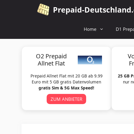
Zum
Prepaid-Deutschland
Inhalt
springen
Home
D1 Prepa
O2 Prepaid
V
Allnet Flat
F
Prepaid Allnet Flat mit 20 GB ab 9.99
25 GB P
Euro mit 5 GB gratis Datenvolumen
nur n
gratis Sim & 5G Max Speed!
ZUM ANBIETER