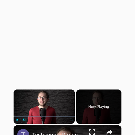
×
Now Playing
×
Play
Unmute
Fullscreen
Testsieger: Die besten Tablets für unter 400 Euro