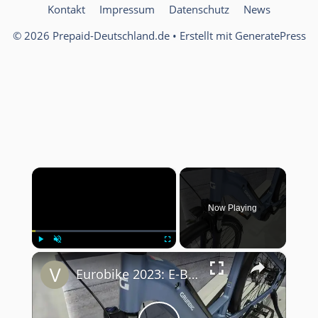
Kontakt
Impressum
Datenschutz
News
© 2026 Prepaid-Deutschland.de
• Erstellt mit
GeneratePress
×
Now Playing
×
Play
Unmute
Fullscreen
Eurobike 2023: E-Bike Grundig GCB-1