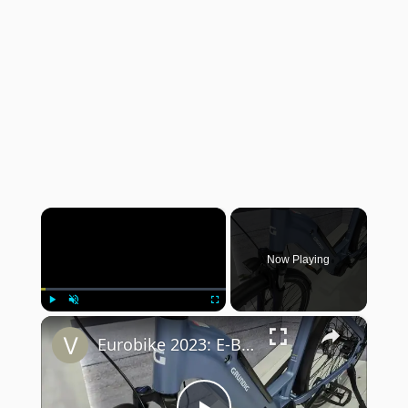
×
Now Playing
×
Play
Unmute
Fullscreen
Eurobike 2023: E-Bike Grundig GCB-1