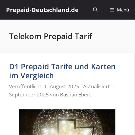
Zum
Prepaid-Deutschland.de
Menü
Inhalt
springen
Telekom Prepaid Tarif
D1 Prepaid Tarife und Karten
im Vergleich
Veröffentlicht: 1. August 2025
|
Aktualisiert: 1.
September 2025
von
Bastian Ebert