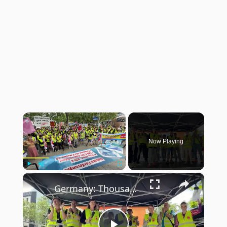
×
Now Playing
×
Play
Unmute
Fullscreen
Germany: Thousands of German retail workers to strike amid pay dispute.