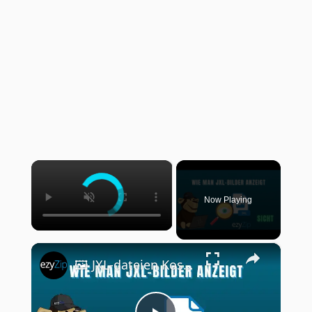
×
Now Playing
×
🖼️ JXL-dateien Kostenlos Online Ansehen | Keine Softwareinstallation Erforderlich