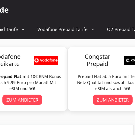
.de
id Tarife
Vodafone Prepaid Tarife
O2 Prepaid Ta
odafone
Congstar
reikarte
Prepaid
repaid Flat
mit 10€ RNM Bonus
Prepaid Flat ab 5 Euro mit T
och 9,99 Euro pro Monat! Mit
Netz Qualität und sowohl kos
eSIM und 5G!
eSIM als auch 5G!
ZUM ANBIETER
ZUM ANBIETER