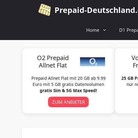
Zum
Prepaid-Deutschland
Inhalt
springen
Home
D1 Prepa
O2 Prepaid
V
Allnet Flat
F
Prepaid Allnet Flat mit 20 GB ab 9.99
25 GB P
Euro mit 5 GB gratis Datenvolumen
nur n
gratis Sim & 5G Max Speed!
ZUM ANBIETER