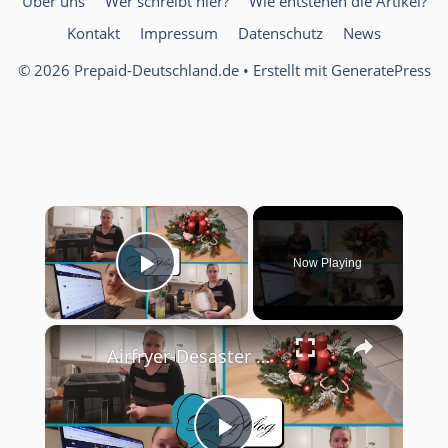
Über uns
Wer schreibt hier?
Wie entstehen die Artikel?
Kontakt
Impressum
Datenschutz
News
© 2026 Prepaid-Deutschland.de
• Erstellt mit
GeneratePress
×
Now Playing
Play Video
×
Airfryer-Desaster 😩, Temu-Paket 📦 & 150 Blog-Posts an einem Wochenende 🤯 | Daily Vlog