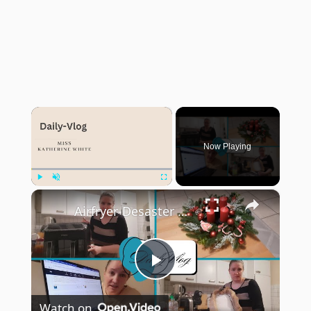
×
Now Playing
×
Play
Unmute
Fullscreen
Airfryer-Desaster 😩, Temu-Paket 📦 & 150 Blog-Posts an einem Wochenende 🤯 | Daily Vlog
Play
Watch on