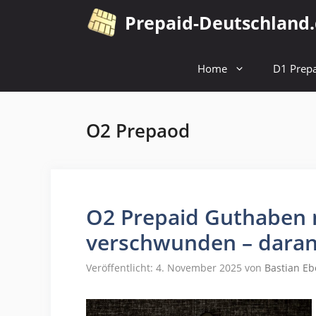
Zum
Prepaid-Deutschland
Inhalt
springen
Home
D1 Prepa
O2 Prepaod
O2 Prepaid Guthaben 
verschwunden – daran 
Veröffentlicht: 4. November 2025
von
Bastian Eb