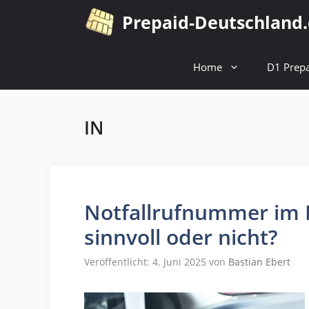
Zum
Prepaid-Deutschland
Inhalt
springen
Home
D1 Prepa
IN
Notfallrufnummer im 
sinnvoll oder nicht?
Veröffentlicht: 4. Juni 2025
von
Bastian Ebert