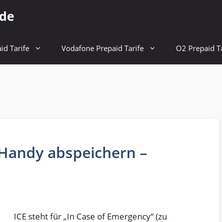
.de
id Tarife
Vodafone Prepaid Tarife
O2 Prepaid Ta
Handy abspeichern –
ICE steht für „In Case of Emergency“ (zu