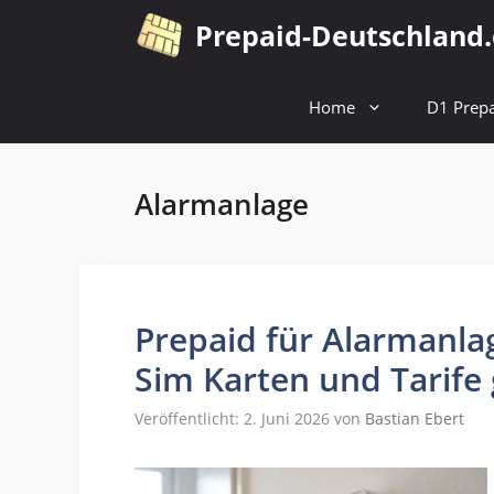
Zum
Prepaid-Deutschland
Inhalt
springen
Home
D1 Prepa
Alarmanlage
Prepaid für Alarmanla
Sim Karten und Tarife 
Veröffentlicht: 2. Juni 2026
von
Bastian Ebert