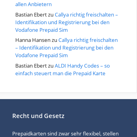
allen Anbietern
Bastian Ebert
zu
Callya richtig freischalten –
Identifikation und Registrierung bei den
Vodafone Prepaid Sim
Hanna Hansen
zu
Callya richtig freischalten
– Identifikation und Registrierung bei den
Vodafone Prepaid Sim
Bastian Ebert
zu
ALDI Handy Codes – so
einfach steuert man die Prepaid Karte
Recht und Gesetz
Prepaidkarten sind zwar sehr flexibel, stellen