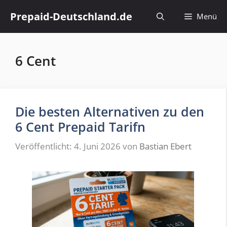
Zum
Prepaid-Deutschland.de
Menü
Inhalt
springen
6 Cent
Die besten Alternativen zu den
6 Cent Prepaid Tarifn
Veröffentlicht: 4. Juni 2026
von
Bastian Ebert