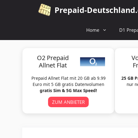
Zum
Prepaid-Deutschland
Inhalt
springen
Home
D1 Prepa
O2 Prepaid
V
Allnet Flat
F
Prepaid Allnet Flat mit 20 GB ab 9.99
25 GB P
Euro mit 5 GB gratis Datenvolumen
nur n
gratis Sim & 5G Max Speed!
ZUM ANBIETER