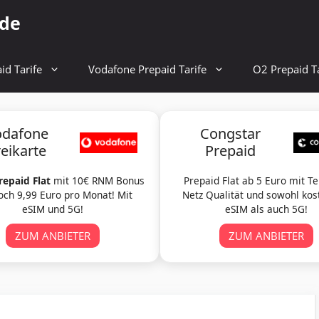
.de
id Tarife
Vodafone Prepaid Tarife
O2 Prepaid Ta
odafone
Congstar
reikarte
Prepaid
repaid Flat
mit 10€ RNM Bonus
Prepaid Flat ab 5 Euro mit T
och 9,99 Euro pro Monat! Mit
Netz Qualität und sowohl kos
eSIM und 5G!
eSIM als auch 5G!
ZUM ANBIETER
ZUM ANBIETER