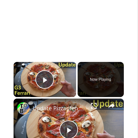
×
Now Playing
Play Video
×
Update Pizzaofen G3 Ferrari